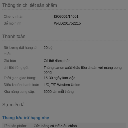
Thông tin chi tiết sản phẩm
Chứng nhận:
ISO9001/14001
Số mô hình:
W-LD201752215
Thanh toán
Số lượng đặt hàng tối
20 bộ
thiểu:
Giá bán:
Có thể đàm phán
chi tiết đóng gói:
Thùng carton xuất khẩu tiêu chuẩn với màng bong
bóng
Thời gian giao hàng:
15-30 ngày làm việc
Điều khoản thanh toán:
L/C, T/T, Western Union
Khả năng cung cấp:
6000 tấn mỗi tháng
Sự miêu tả
Thang lưu trữ hạng nhẹ
Tên sản phẩm:
Cửa hàng có thể điều chỉnh