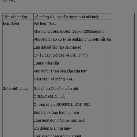
Chi tiết:
Tên sản phẩm
Hệ thống Ral đa cấp được phủ bột thép
Đặc điểm
Vật liệu: Thép
Khả năng trọng lượng: 100kg-200kg/mảng
Phương pháp xử lý bề mặt:Bộ phủ bột/chất mạ
Lắp đặt:dễ lắp ráp và tháo rời
Chiều cao: Độ cao kệ điều chỉnh
Loại:Nhiều cấp
Phụ tùng: Theo yêu cầu của bạn
Màu sắc: Hệ thống RAL
Z
nhánh
Dịch vụ
Giải pháp:Có sẵn miễn phí
ODM&OEM: Có sẵn
Chứng nhận:ISO90001/ISO14001
Bảo hành: bảo hành 5 năm
Loại hoạt động:Người sản xuất
Ưu điểm: Giá nhà máy
Thời gian phản ứng: 30 phút.