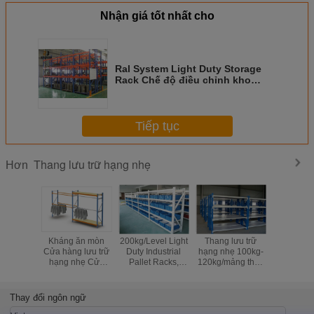
Nhận giá tốt nhất cho
Ral System Light Duty Storage
Rack Chế độ điều chỉnh kho
hàng
Tiếp tục
Thang lưu trữ hạng nhẹ
Hơn
Kháng ăn mòn
200kg/Level Light
Thang lưu trữ
Hệ thống g
Cửa hàng lưu trữ
Duty Industrial
hạng nhẹ 100kg-
kho công
hạng nhẹ Cửa
Pallet Racks,
120kg/mảng tháp
thép, Hệ t
hàng thương mại
Industrial Metal
góc nhọn công
treo kho k
Cửa hàng chở
Storage Racking
nghiệp
hàng
Rack
Thay đổi ngôn ngữ