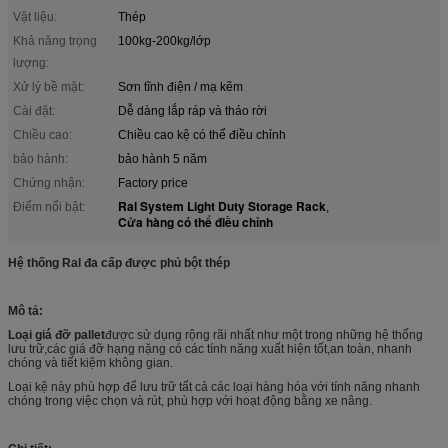
Vật liệu:
Thép
Khả năng trọng
100kg-200kg/lớp
lượng:
Xử lý bề mặt:
Sơn tĩnh điện / mạ kẽm
Cài đặt:
Dễ dàng lắp ráp và tháo rời
Chiều cao:
Chiều cao kệ có thể điều chỉnh
bảo hành:
bảo hành 5 năm
Chứng nhận:
Factory price
Ral System Light Duty Storage Rack
Điểm nổi bật:
,
Cửa hàng có thể điều chỉnh
Hệ thống Ral đa cấp được phủ bột thép
Mô tả:
Loại giá đỡ pallet
được sử dụng rộng rãi nhất như một trong những hệ thống
lưu trữ,các giá đỡ hạng nặng có các tính năng xuất hiện tốt,an toàn, nhanh
chóng và tiết kiệm không gian.
Loại kệ này phù hợp để lưu trữ tất cả các loại hàng hóa với tính năng nhanh
chóng trong việc chọn và rút, phù hợp với hoạt động bằng xe nâng.