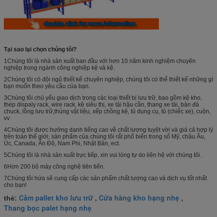
Tại sao lại chọn chúng tôi?
1Chúng tôi là nhà sản xuất ban đầu với hơn 10 năm kinh nghiệm chuyên
nghiệp trong ngành công nghiệp kệ và kệ.
2Chúng tôi có đội ngũ thiết kế chuyên nghiệp, chúng tôi có thể thiết kế những gì
bạn muốn theo yêu cầu của bạn.
3Chúng tôi chủ yếu giao dịch trong các loại thiết bị lưu trữ, bao gồm kệ kho,
thép dispaly rack, wire rack, kệ siêu thị, xe tải hậu cần, thang xe tải, bàn đá
chuck, lồng lưu trữ,thùng vật liệu, xếp chồng kệ, tủ dụng cụ, tủ (chiếc xe), cuộn,
vv
4Chúng tôi được hưởng danh tiếng cao về chất lượng tuyệt vời và giá cả hợp lý
trên toàn thế giới, sản phẩm của chúng tôi rất phổ biến trong số Mỹ, châu Âu,
Úc, Canada, Ấn Độ, Nam Phi, Nhật Bản, ect.
5Chúng tôi là nhà sản xuất trực tiếp, xin vui lòng tự do liên hệ với chúng tôi.
6Hơn 200 bộ máy công nghệ tiên tiến.
7Chúng tôi hứa sẽ cung cấp các sản phẩm chất lượng cao và dịch vụ tốt nhất
cho bạn!
Cầm pallet kho lưu trữ
Cửa hàng kho hạng nhẹ
thẻ:
,
,
Thang bọc palet hạng nhẹ