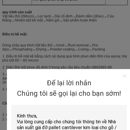
quy trình sản xuất
Vật liệu thô ((Wisco)→Lọc lạnh→Dài cố định→Đánh đấm ((Đào)→Cửa
thẳng→Nhiệm bột bề mặt→Nắm gói→Sản phẩm hoàn thiện
Điều trị bề mặt:
Dòng chảy quy trình:Vật liệu thô→Unoil→Rust removal→Pre-
dips→Phosphating→Drying→Powder coating→Curing→Packing
1. Điều trị bề mặt kệ bằng cách sử dụng quá trình phun điện tĩnh của epoxy, lớp
phủ bột 60 ~ 80 micron
2. Điện tĩnh bột phun độ dính 0 trong yêu cầu tiêu chuẩn GB92865-88.
3. độ cứng ((kháng mòn) như 100 lần cao hơn so với sơn mài thông thường,
đạt được GB6739 các yêu cầu tiêu chuẩn 2h - 86, cụ thể là thử nghiệm bút chì
Để lại lời nhắn
2h không bị trầy xước.
4. Kháng ăn mòn (acid thủy điện) GB1771-91 hơn 500 giờ.
Chúng tôi sẽ gọi lại cho bạn sớm!
Cấu hình màu sắc chính xác và yêu cầu vật liệu:
1. Cột: Màu RAL5010 蓝; Vật liệu Q235, Wisco.
2. chùm: Màu RAL2004 Orange; Vật liệu Q235, Wisco.