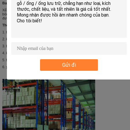
Bao bì và vận chuyển
Xếp khẩu tiêu chuẩn đóng gói phù hợp với biển. đóng gói bằng nhựa bong
bóng không khí gói, tiết kiệm chi phí vận chuyển, an toàn cho vận chuyển
đường dài.
Thông tin yêu cầu từ khách hàng để có được báo giá nhanh:
1. bản vẽ AUTOCAD hoặc bản vẽ dự thảo của nhà kho hoặc kệ.
2. kích thước của kho, chiều dài, chiều cao và chiều rộng.
3. bao nhiêu lớp của kệ?
4. kích thước pallet của bạn.
5. trọng lượng tối đa của pallet với hàng hóa trên.
Gửi đi
6. yêu cầu màu sắc đặc biệt.