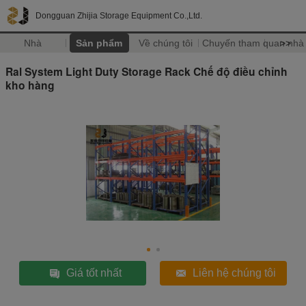
Dongguan Zhijia Storage Equipment Co.,Ltd.
Nhà
Sản phẩm
Về chúng tôi
Chuyến tham quan nhà
>>
Ral System Light Duty Storage Rack Chế độ điều chỉnh
kho hàng
Giá tốt nhất
Liên hệ chúng tôi