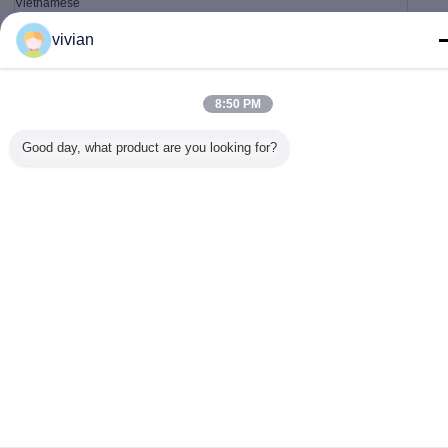
Vietnamese
vivian
Nhà
|
Về chúng tôi
|
Liên hệ với chúng tôi
|
Sơ đồ trang web
|
Chính sách bảo
8:50 PM
mật
Xem máy tính
Good day, what product are you looking for?
Copyright © 2017 - 2026 Dongguan Zhijia Storage Equipment Co.,Ltd..
All rights reserved.