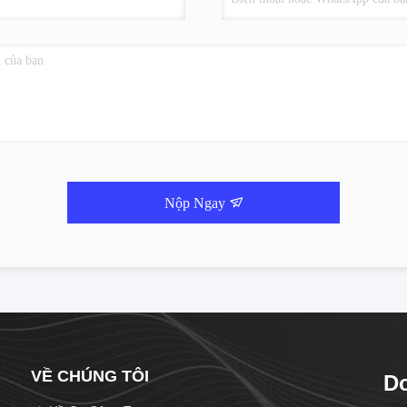
Nộp Ngay
VỀ CHÚNG TÔI
Do