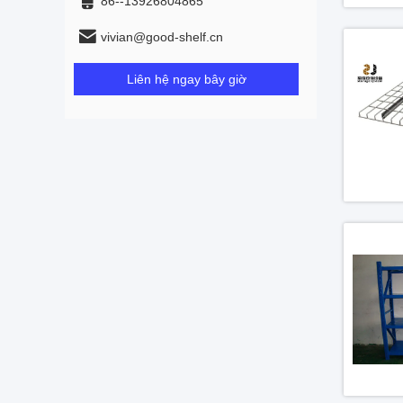
86--13926804865
vivian@good-shelf.cn
Liên hệ ngay bây giờ