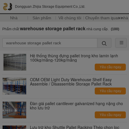
Dongguan Zhijia Storage Equipment Co.,Ltd.
Nhà
Sản phẩm
Về chúng tôi
Chuyến tham quan nhà
>>
warehouse storage pallet rack
Phẩm chất
nhà cung cấp.
(100)
Hệ thống thùng đựng pallet trong kho lamin lạnh
100kg/mảng-120kg/mảng
Yêu cầu ngay
ODM OEM Light Duty Warehouse Shelf Easy
Assemble / Disassemble Storage Pallet Rack
Yêu cầu ngay
Đàn giá pallet cantilever galvanized hạng nặng cho
kho lưu trữ
Yêu cầu ngay
Lưu trữ kho Shuttle Pallet Racking Thép chọn lọc