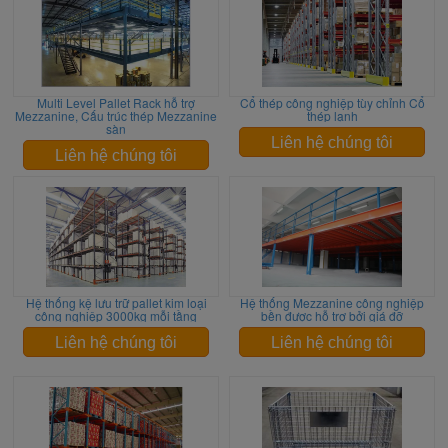
Multi Level Pallet Rack hỗ trợ
Cổ thép công nghiệp tùy chỉnh Cổ
Mezzanine, Cấu trúc thép Mezzanine
thép lạnh
sàn
Liên hệ chúng tôi
Liên hệ chúng tôi
Hệ thống kệ lưu trữ pallet kim loại
Hệ thống Mezzanine công nghiệp
công nghiệp 3000kg mỗi tầng
bền được hỗ trợ bởi giá đỡ
Liên hệ chúng tôi
Liên hệ chúng tôi