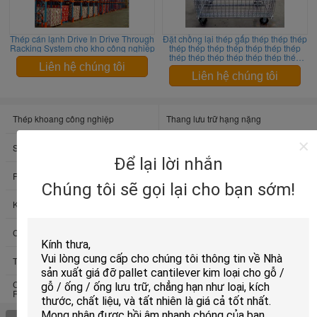
Thép cán lạnh Drive In Drive Through
Đặt chồng lại thép gấp thép thép thép
Racking System cho kho công nghiệp
thép thép thép thép thép thép thép
thép thép thép thép thép thép thép
thép thép thép thép thép thép thép
Liên hệ chúng tôi
thép
Liên hệ chúng tôi
Thép khoang công nghiệp
Thang lưu trữ hạng nặng
Sàn Mezzanine công nghiệp
Chuồng lưới sợi
Để lại lời nhắn
Pallet thép hạng nặng
Thang kho xếp chồng nhau
Chúng tôi sẽ gọi lại cho bạn sớm!
Kệ lưu trữ khuôn mẫu
Lái xe trong giá đỡ pallet
Cantilever Pallet Racking
Thang lưu trữ công suất trung bình
Thang lưu trữ hạng nhẹ
Di chuyển tủ tệp hệ thống kệ
Cửa hàng chở hàng (Shuttle Pallet
Rack)