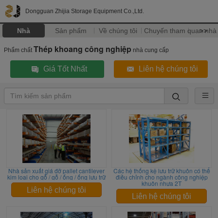
Dongguan Zhijia Storage Equipment Co.,Ltd.
Nhà
Sản phẩm
Về chúng tôi
Chuyến tham quan nhà
>>
Thép khoang công nghiệp
Phẩm chất
nhà cung cấp
Giá Tốt Nhất
Liên hệ chúng tôi
Nhà sản xuất giá đỡ pallet cantilever
Các hệ thống kệ lưu trữ khuôn có thể
kim loại cho gỗ / gỗ / ống / ống lưu trữ
điều chỉnh cho ngành công nghiệp
khuôn nhựa 2T
Liên hệ chúng tôi
Liên hệ chúng tôi