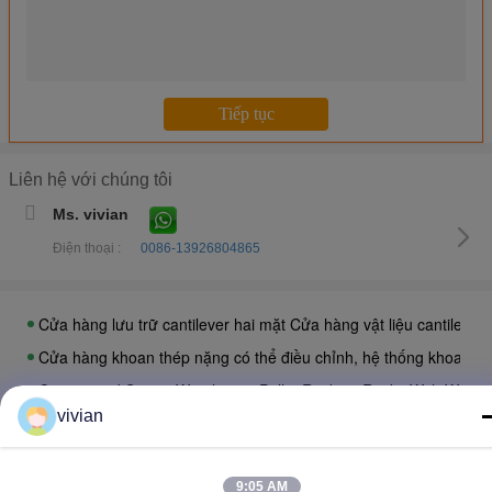
Hệ thống lưu trữ tủ hồ sơ nhỏ gọn, tủ hồ sơ bên kim loại với đườn
Kho hàng Lưu trữ Pallet, Hệ thống vận chuyển Pallet cho Logistic
Lưu trữ kho Shuttle Pallet Racking Thép chọn lọc pallet racks
Hệ thống thắt kệ máy bay vô tuyến tự động điều chỉnh, Hệ thống t
Lái xe trong thép công nghiệp kho hàng giá đỡ với bột lớp phủ sơ
Long span pallet công nghiệp giá đỡ và kệ trung nhiệm vụ lắp ráp
Liên hệ với chúng tôi
Cửa hàng kho thép công nghiệp trung bình 500kg / lớp Cửa hàn
Ms. vivian
Cửa hàng kho thép công nghiệp hạng nặng được tùy chỉnh cho k
Điện thoại :
0086-13926804865
Góc sàn thép đa tầng Mezzanine cho nhà kho / văn phòng
Cửa hàng lưu trữ cantilever hai mặt Cửa hàng vật liệu cantilever
Cửa hàng khoan thép nặng có thể điều chỉnh, hệ thống khoan k
Customzied Strong Warehouse Pallet Racking Racks With Welded
Q235B Thép kho hàng hạng nặng Cửa hàng lưu trữ với ván gỗ d
vivian
Q235B Thép hai mặt Cantilever Racking, Cantilever gỗ kho hàng
Chế độ cao cấp công nghiệp cao cấp cho gỗ / gỗ
Thay đổi ngôn ngữ
9:05 AM