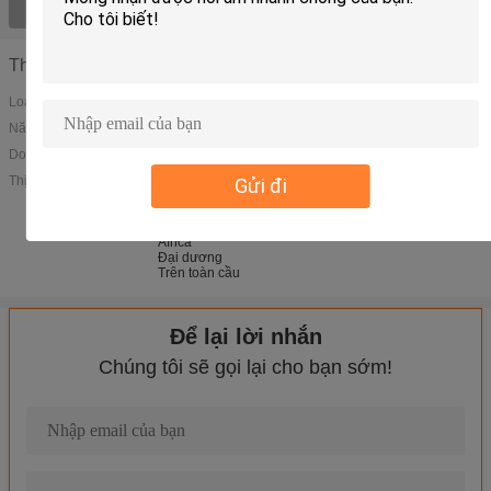
Xem tất cả sản phẩm
Thông tin công ty
Loại hình doanh nghiệp:
Năm thành lập:
2011
Doanh thu hàng năm:
4,000,000-5,000,000
Thị trường chính:
Bắc Mỹ
Gửi đi
Nam Mỹ
Tây Âu
Trung Đông
Africa
Đại dương
Trên toàn cầu
Để lại lời nhắn
Chúng tôi sẽ gọi lại cho bạn sớm!
Hệ thống kệ gọn gọn thép di chuyển tủ hồ sơ Hệ thống kệ trượt 
Chế độ kệ với đường dây sàn
Hệ thống kệ di động có mật độ cao / Hệ thống lưu trữ có dung lư