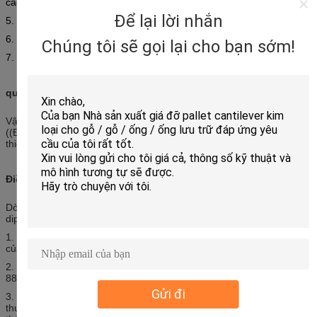
cao của 50mm
Để lại lời nhắn
5. Lắp và thả bằng tay
6. Nạp tải 100-200kg mỗi cấp độ
Chúng tôi sẽ gọi lại cho bạn sớm!
7. Bột phủ kết thúc và màu sắc khác nhau có sẵn
quy trình sản xuất
Vật liệu thô ((Wisco)→Lọc lạnh→Dài cố định→Đánh đấm
((Đào)→Cửa thẳng→Nhiệm bột bề mặt→Nắm gói→Sản phẩm hoàn
thiện
Điều trị bề mặt:
Dòng chảy quy trình:Vật liệu thô→Unoil→Rust removal→Pre-
dips→Phosphating→Drying→Powder coating→Curing→Packing
1. Điều trị bề mặt kệ bằng cách sử dụng quá trình phun điện tĩnh
của epoxy, lớp phủ bột 60 ~ 80 micron
2. Điện tĩnh bột phun độ dính 0 trong yêu cầu tiêu chuẩn GB92865-
88.
Gửi đi
3. độ cứng ((kháng mòn) như 100 lần cao hơn so với sơn mài thông
thường, đạt được GB6739 các yêu cầu tiêu chuẩn 2h - 86, cụ thể là