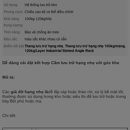
Sử dụng:
Hệ thống lưu trữ kho
Phong cách:
Chiều cao kệ có thể điều chỉnh
Khả năng
100kg-120kg/lớp
trọng lượng:
Tính năng:
Bảo vệ chống ăn mòn
Màu sắc:
màu sắc khác nhau có sẵn
Thang lưu trữ hạng nhẹ
Thang lưu trữ hạng nhẹ 100kg/mảng
Điểm nổi bật:
,
,
120kg/Layer Industrial Slotted Angle Rack
Dễ dàng cài đặt kết hợp Cầm lưu trữ hạng nhẹ với góc khe
Mô tả:
Các
giá đỡ hạng nhẹ là
dễ lắp ráp hoặc tháo rời, xử lý bề mặt tốt,
thường được sử dụng trong kho hoặc siêu thị để lưu trữ hoặc trưng
bày.Bột phủ hoặc mạ.
Chi tiết: