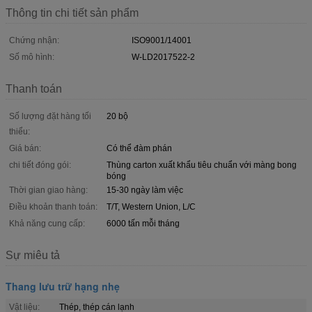
Thông tin chi tiết sản phẩm
Chứng nhận:
ISO9001/14001
Số mô hình:
W-LD2017522-2
Thanh toán
Số lượng đặt hàng tối
20 bộ
thiểu:
Giá bán:
Có thể đàm phán
chi tiết đóng gói:
Thùng carton xuất khẩu tiêu chuẩn với màng bong
bóng
Thời gian giao hàng:
15-30 ngày làm việc
Điều khoản thanh toán:
T/T, Western Union, L/C
Khả năng cung cấp:
6000 tấn mỗi tháng
Sự miêu tả
Thang lưu trữ hạng nhẹ
Vật liệu:
Thép, thép cán lạnh