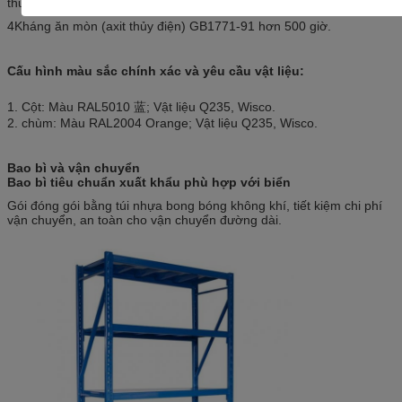
thử nghiệm bút chì 2h không bị trầy xước.
4Kháng ăn mòn (axit thủy điện) GB1771-91 hơn 500 giờ.
Cấu hình màu sắc chính xác và yêu cầu vật liệu:
1. Cột: Màu RAL5010 蓝; Vật liệu Q235, Wisco.
2. chùm: Màu RAL2004 Orange; Vật liệu Q235, Wisco.
Bao bì và vận chuyển
Bao bì tiêu chuẩn xuất khẩu phù hợp với biển
Gói đóng gói bằng túi nhựa bong bóng không khí, tiết kiệm chi phí
vận chuyển, an toàn cho vận chuyển đường dài.