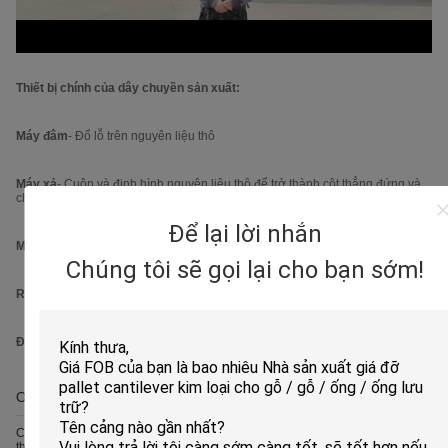
Thiết bị chính của dây chuyền sản xuất:
Máy đâm
- Đổ lỗ trên nguyên liệu thô
Máy xả
- Cuộn và định hình nguyên liệu thô để trở thành cột thẳng đứng và
chùm
Để lại lời nhắn
Máy cắt
- Cắt các vật liệu theo kích thước yêu cầu của khách hàng
Chúng tôi sẽ gọi lại cho bạn sớm!
Robot hàn tự động
- hàn các chùm với móc ở cả hai bên
Đường phủ bột tự động
- dầu, loại bỏ và bột phủ
OEM/ODM
Chúng tôi có thể chấp nhận OEM / ODM, tất cả các kích thước có sẵn hoặc
thiết kế đặc biệt hệ thống kệ để phù hợp với kho của khách hàng.