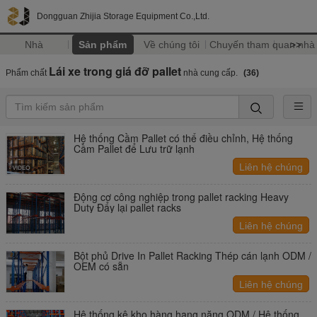
Dongguan Zhijia Storage Equipment Co.,Ltd.
Nhà
Sản phẩm
Về chúng tôi
Chuyến tham quan nhà
>>
Lái xe trong giá đỡ pallet
Phẩm chất
nhà cung cấp.
(36)
Hệ thống Cầm Pallet có thể điều chỉnh, Hệ thống
Cầm Pallet để Lưu trữ lạnh
Liên hệ chúng
tôi
Động cơ công nghiệp trong pallet racking Heavy
Duty Đẩy lại pallet racks
Liên hệ chúng
tôi
Bột phủ Drive In Pallet Racking Thép cán lạnh ODM /
OEM có sẵn
Liên hệ chúng
tôi
Hệ thống kệ kho hàng hạng nặng ODM / Hệ thống