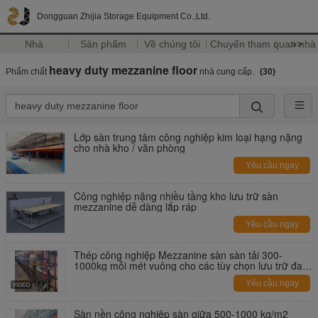
Dongguan Zhijia Storage Equipment Co.,Ltd.
Nhà
Sản phẩm
Về chúng tôi
Chuyến tham quan nhà
>>
heavy duty mezzanine floor
Phẩm chất
nhà cung cấp.
(30)
Lớp sàn trung tâm công nghiệp kim loại hạng nặng
cho nhà kho / văn phòng
Yêu cầu ngay
Công nghiệp nặng nhiều tầng kho lưu trữ sàn
mezzanine dễ dàng lắp ráp
Yêu cầu ngay
Thép công nghiệp Mezzanine sàn sàn tải 300-
1000kg mỗi mét vuông cho các tùy chọn lưu trữ đa
năng
Yêu cầu ngay
Sàn nền công nghiệp sàn giữa 500-1000 kg/m2