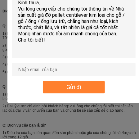
Dịch vụ của chúng tôi:
Q: Các điều khoản giao dịch của bạn là gì?
1) Điều khoản thanh toán: T / T 30% tiền gửi sau khi xác nhận đơn đặt hàng,
70% số dư được thanh toán chống lại hóa đơn vận chuyển.
2) Thời gian dẫn đầu: thông thường trong 15-25 ngày sau khi nhận được tiền
gửi.
3) Chính sách mẫu: mẫu luôn có sẵn cho mỗi mô hình.
4) Cảng vận chuyển: Quảng Châu/Shenzhen Trung Quốc.
5) Giảm giá: chúng tôi cung cấp giảm giá tốt cho số lượng lớn.
Gửi đi
Q: Làm thế nào tôi có thể giao hàng của tôi?
1) Hàng hóa biển: chúng tôi sẽ cập nhật hàng hóa biển khi chúng tôi biết cảng
biển của bạn nơi hàng hóa sẽ được giao.
2) Đại lý được chỉ định bởi khách hàng: vui lòng cho chúng tôi biết chi tiết liên
lạc của đại lý vận chuyển của bạn và chúng tôi sẽ sắp xếp để giao hàng.
Q: Dịch vụ của bạn là gì?
1) Điều tra của bạn liên quan đến sản phẩm hoặc giá của chúng tôi sẽ được trả
lời trong 12 giờ.