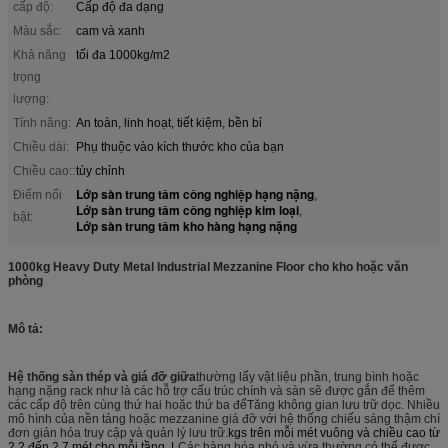
cấp độ:
Cấp độ đa dạng
Màu sắc:
cam và xanh
Khả năng
tối đa 1000kg/m2
trọng
lượng:
Tính năng:
An toàn, linh hoạt, tiết kiệm, bền bỉ
Chiều dài:
Phụ thuộc vào kích thước kho của bạn
Chiều cao::
tùy chỉnh
Lớp sàn trung tâm công nghiệp hạng nặng
Điểm nổi
,
Lớp sàn trung tâm công nghiệp kim loại
,
bật:
Lớp sàn trung tâm kho hàng hạng nặng
1000kg Heavy Duty Metal Industrial Mezzanine Floor cho kho hoặc văn
phòng
Mô tả:
Hệ thống sàn thép và giá đỡ giữa
thường lấy vật liệu phần, trung bình hoặc
hạng nặng rack như là các hỗ trợ cấu trúc chính và sàn sẽ được gắn để thêm
các cấp độ trên cùng thứ hai hoặc thứ ba để
Tăng không gian lưu trữ dọc
. Nhiều
mô hình của nền tảng hoặc mezzanine giá đỡ với hệ thống chiếu sáng thậm chí
đơn giản hóa truy cập và quản lý lưu trữ.
kgs trên mỗi mét vuông và chiều cao từ
2,2 đến 2,7 mét cho mỗi tầng
. L
Các hàng hóa nhỏ và vừa thường có thể được