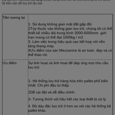
tải trên sàn để lưu trữ lâu dài.
Tiền tương lai
1. Sử dụng không gian mặt đất gấp đôi
2Tùy thuộc vào không gian lưu trữ, chúng tôi có thể
thiết kế chiều dài trung bình 3000-6000mm. giới
hạn mang có thể đạt 1000kg / m2
3. Làm việc trong hiệu quả cao kết hợp với nền
tảng thang máy.
4Ưu điểm của sàn Mezzanine là an toàn, đẹp và có
thể tháo rời.
Ưu điểm
Sự linh hoạt và linh hoạt để đáp ứng mọi nhu cầu
lưu trữ:
1- Hệ thống lưu trữ hàng hóa trên pallet phổ biến
nhất. Chi phí đầu tư thấp.
2Dễ cài đặt và dễ điều chỉnh.
3- Tương thích với hầu hết các loại thiết bị xử lý.
4. Độ dày đặc lưu trữ ít hơn so với các hệ thống kệ
pallet khác.