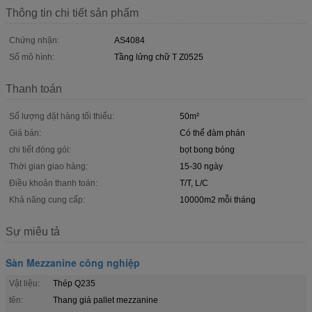
Thông tin chi tiết sản phẩm
Chứng nhận:
AS4084
Số mô hình:
Tầng lửng chữ T Z0525
Thanh toán
Số lượng đặt hàng tối thiểu:
50m²
Giá bán:
Có thể đàm phán
chi tiết đóng gói:
bọt bong bóng
Thời gian giao hàng:
15-30 ngày
Điều khoản thanh toán:
T/T, L/C
Khả năng cung cấp:
10000m2 mỗi tháng
Sự miêu tả
Sàn Mezzanine công nghiệp
Vật liệu:
Thép Q235
tên:
Thang giá pallet mezzanine