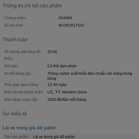
Thông tin chi tiết sản phẩm
Chứng nhận:
AS4084
Số mô hình:
W-DR2017523
Thanh toán
Số lượng đặt hàng tối
20 bộ
thiểu:
Giá bán:
Có thể đàm phán
chi tiết đóng gói:
Thùng carton xuất khẩu tiêu chuẩn với màng bong
bóng
Thời gian giao hàng:
15-30 ngày
Điều khoản thanh toán:
L/C, T/T, Western Union
Khả năng cung cấp:
3500 tấn/tấn mỗi tháng
Sự miêu tả
Lái xe trong giá đỡ pallet
Tên sản phẩm:
Lái xe trong giá đỡ pallet