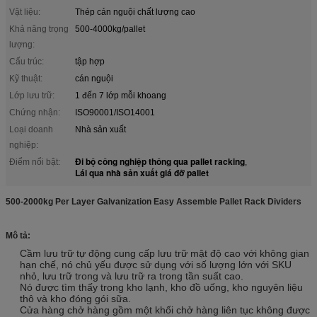
Vật liệu:
Thép cán nguội chất lượng cao
Khả năng trọng
500-4000kg/pallet
lượng:
Cấu trúc:
tập hợp
Kỹ thuật:
cán nguội
Lớp lưu trữ:
1 đến 7 lớp mỗi khoang
Chứng nhận:
ISO90001/ISO14001
Loại doanh
Nhà sản xuất
nghiệp:
Đi bộ công nghiệp thông qua pallet racking
Điểm nổi bật:
,
Lái qua nhà sản xuất giá đỡ pallet
500-2000kg Per Layer Galvanization Easy Assemble Pallet Rack Dividers
Mô tả:
Cầm lưu trữ tự động cung cấp lưu trữ mật độ cao với không gian
hạn chế, nó chủ yếu được sử dụng với số lượng lớn với SKU
nhỏ, lưu trữ trong và lưu trữ ra trong tần suất cao.
Nó được tìm thấy trong kho lạnh, kho đồ uống, kho nguyên liệu
thô và kho đóng gói sữa.
Cửa hàng chở hàng gồm một khối chở hàng liên tục không được