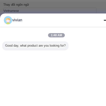
Thay đổi ngôn ngữ
Vietnamese
vivian
Nhà
|
Về chúng tôi
|
Liên hệ với chúng tôi
|
Sơ đồ trang web
|
Chính sách bảo
1:48 AM
mật
Xem máy tính
Good day, what product are you looking for?
Copyright © 2017 - 2026 Dongguan Zhijia Storage Equipment Co.,Ltd..
All rights reserved.