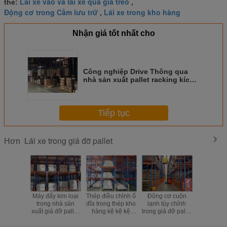
Lái xe vào và lái xe qua giá treo
thẻ:
,
Động cơ trong Cầm lưu trữ
Lái xe trong kho hàng
,
Nhận giá tốt nhất cho
Công nghiệp Drive Thông qua
nhà sản xuất pallet racking kích
thước tùy chỉnh
Tiếp tục
Lái xe trong giá đỡ pallet
Hơn
Máy đẩy kim loại
Thép điều chỉnh ổ
Động cơ cuộn
Động cơ h
trong nhà sản
đĩa trong thép kho
lạnh tùy chỉnh
vào trong 
xuất giá đỡ pallet
hàng kệ kệ kệ
trong giá đỡ pallet
vị kệ công
1500kg / hệ thống
pallet kệ kệ
cho kho kho công
để lưu trữ
kệ kho hàng pallet
4000kg/level
nghiệp
mật độ