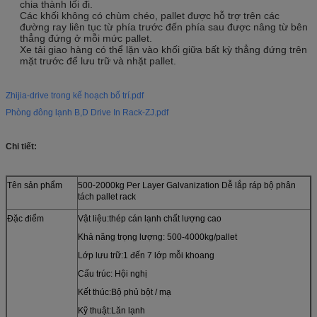
chia thành lối đi.
Các khối không có chùm chéo, pallet được hỗ trợ trên các
đường ray liên tục từ phía trước đến phía sau được nâng từ bên
thẳng đứng ở mỗi mức pallet.
Xe tải giao hàng có thể lặn vào khối giữa bất kỳ thẳng đứng trên
mặt trước để lưu trữ và nhặt pallet.
Zhijia-drive trong kế hoạch bố trí.pdf
Phòng đông lạnh B,D Drive In Rack-ZJ.pdf
Chi tiết:
Tên sản phẩm
500-2000kg Per Layer Galvanization Dễ lắp ráp bộ phân
tách pallet rack
Đặc điểm
Vật liệu:thép cán lạnh chất lượng cao
Khả năng trọng lượng: 500-4000kg/pallet
Lớp lưu trữ:1 đến 7 lớp mỗi khoang
Cấu trúc: Hội nghị
Kết thúc:Bộ phủ bột / mạ
Kỹ thuật:Lăn lạnh