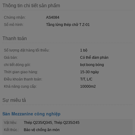
Thông tin chi tiết sản phẩm
Chứng nhận:
AS4084
Số mô hình:
Tầng lửng thép chữ T Z-01
Thanh toán
Số lượng đặt hàng tối thiểu:
1 bộ
Giá bán:
Có thể đàm phán
chi tiết đóng gói:
bọt bong bóng
Thời gian giao hàng:
15-30 ngày
Điều khoản thanh toán:
T/T, L/C
Khả năng cung cấp:
10000m2
Sự miêu tả
Sàn Mezzanine công nghiệp
Vật liệu:
Thép Q235/Q345, Thép Q235/245
Kết thúc.:
Bảo vệ chống ăn mòn