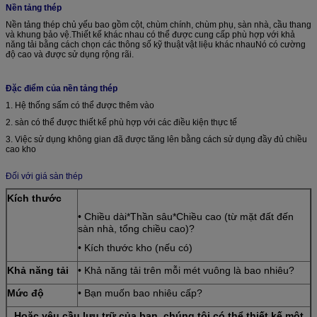
Nền tảng thép
Nền tảng thép chủ yếu bao gồm cột, chùm chính, chùm phụ, sàn nhà, cầu thang
và khung bảo vệ.Thiết kế khác nhau có thể được cung cấp phù hợp với khả
năng tải bằng cách chọn các thông số kỹ thuật vật liệu khác nhauNó có cường
độ cao và được sử dụng rộng rãi.
Đặc điểm của nền tảng thép
1. Hệ thống sấm có thể được thêm vào
2. sàn có thể được thiết kế phù hợp với các điều kiện thực tế
3. Việc sử dụng không gian đã được tăng lên bằng cách sử dụng đầy đủ chiều
cao kho
Đối với giá sàn thép
Kích thước
• Chiều dài*Thần sâu*Chiều cao (từ mặt đất đến
sàn nhà, tổng chiều cao)?
• Kích thước kho (nếu có)
Khả năng tải
• Khả năng tải trên mỗi mét vuông là bao nhiêu?
Mức độ
• Bạn muốn bao nhiêu cấp?
Hoặc yêu cầu lưu trữ của bạn, chúng tôi có thể thiết kế một