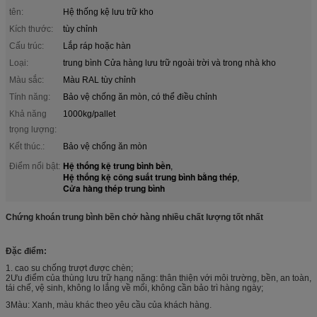
tên:
Hệ thống kệ lưu trữ kho
Kích thước:
tùy chỉnh
Cấu trúc:
Lắp ráp hoặc hàn
Loại:
trung bình Cửa hàng lưu trữ ngoài trời và trong nhà kho
Màu sắc:
Màu RAL tùy chỉnh
Tính năng:
Bảo vệ chống ăn mòn, có thể điều chỉnh
Khả năng
1000kg/pallet
trọng lượng:
Kết thúc.:
Bảo vệ chống ăn mòn
Hệ thống kệ trung bình bền
Điểm nổi bật:
,
Hệ thống kệ công suất trung bình bằng thép
,
Cửa hàng thép trung bình
Chứng khoán trung bình bền chở hàng nhiều chất lượng tốt nhất
Đặc điểm:
1. cao su chống trượt được chèn;
2Ưu điểm của thùng lưu trữ hạng nặng: thân thiện với môi trường, bền, an toàn,
tái chế, vệ sinh, không lo lắng về mối, không cần bảo trì hàng ngày;
3Màu: Xanh, màu khác theo yêu cầu của khách hàng.