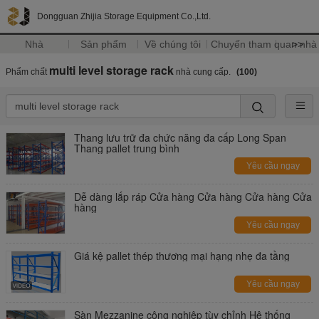
Dongguan Zhijia Storage Equipment Co.,Ltd.
Nhà
Sản phẩm
Về chúng tôi
Chuyến tham quan nhà
>>
multi level storage rack
Phẩm chất
nhà cung cấp.
(100)
Thang lưu trữ đa chức năng đa cấp Long Span
Thang pallet trung bình
Yêu cầu ngay
Dễ dàng lắp ráp Cửa hàng Cửa hàng Cửa hàng Cửa
hàng
Yêu cầu ngay
Giá kệ pallet thép thương mại hạng nhẹ đa tầng
Yêu cầu ngay
Sàn Mezzanine công nghiệp tùy chỉnh Hệ thống