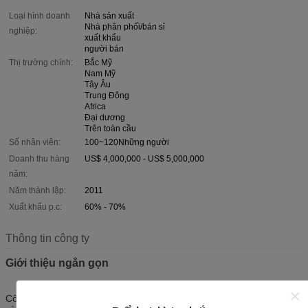
Loại hình doanh
Nhà sản xuất
Nhà phân phối/bán sỉ
nghiệp:
xuất khẩu
người bán
Thị trường chính:
Bắc Mỹ
Nam Mỹ
Tây Âu
Trung Đông
Africa
Đại dương
Trên toàn cầu
Số nhân viên:
100~120Những người
Doanh thu hàng
US$ 4,000,000 - US$ 5,000,000
năm:
Năm thành lập:
2011
Xuất khẩu p.c:
60% - 70%
Thông tin công ty
Giới thiệu ngắn gọn
Công ty TNHH Thiết bị Lưu trữ Zhijia Đông Quan
được thành lập