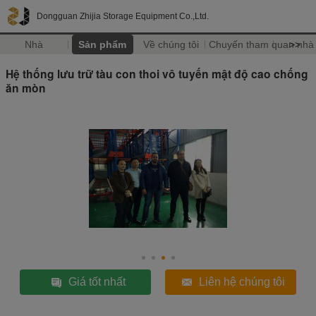
Dongguan Zhijia Storage Equipment Co.,Ltd.
Nhà
Sản phẩm
Về chúng tôi
Chuyến tham quan nhà
>>
Hệ thống lưu trữ tàu con thoi vô tuyến mật độ cao chống
ăn mòn
Giá tốt nhất
Liên hệ chúng tôi