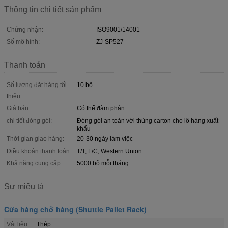
Thông tin chi tiết sản phẩm
Chứng nhận:
ISO9001/14001
Số mô hình:
ZJ-SP527
Thanh toán
Số lượng đặt hàng tối
10 bộ
thiểu:
Giá bán:
Có thể đàm phán
chi tiết đóng gói:
Đóng gói an toàn với thùng carton cho lô hàng xuất
khẩu
Thời gian giao hàng:
20-30 ngày làm việc
Điều khoản thanh toán:
T/T, L/C, Western Union
Khả năng cung cấp:
5000 bộ mỗi tháng
Sự miêu tả
Cửa hàng chở hàng (Shuttle Pallet Rack)
Vật liệu:
Thép