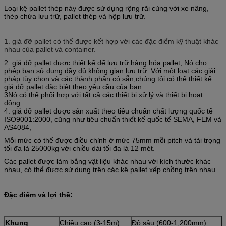
Loại kệ pallet thép này được sử dụng rộng rãi cùng với xe nâng,
thép chứa lưu trữ, pallet thép và hộp lưu trữ.
1. giá đỡ pallet có thể được kết hợp với các đặc điểm kỹ thuật khác
nhau của pallet và container.
2. giá đỡ pallet được thiết kế để lưu trữ hàng hóa pallet, Nó cho
phép bạn sử dụng đầy đủ không gian lưu trữ. Với một loạt các giải
pháp tùy chọn và các thành phần có sẵn,chúng tôi có thể thiết kế
giá đỡ pallet đặc biệt theo yêu cầu của bạn.
3Nó có thể phối hợp với tất cả các thiết bị xử lý và thiết bị hoạt
động.
4. giá đỡ pallet được sản xuất theo tiêu chuẩn chất lượng quốc tế
ISO9001:2000, cũng như tiêu chuẩn thiết kế quốc tế SEMA, FEM và
AS4084,
Mỗi mức có thể được điều chỉnh ở mức 75mm mỗi pitch và tải trọng
tối đa là 25000kg với chiều dài tối đa là 12 mét.
Các pallet được làm bằng vật liệu khác nhau với kích thước khác
nhau, có thể được sử dụng trên các kệ pallet xếp chồng trên nhau.
Đặc điểm và lợi thế:
Khung
Chiều cao (3-15m)
Độ sâu (600-1,200mm)