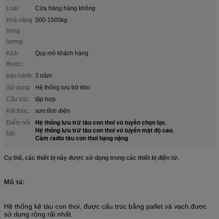
Loại:
Cửa hàng hàng không
Khả năng
500-1500kg
trọng
lượng:
Kích
Quy mô khách hàng
thước:
bảo hành:
3 năm
Sử dụng:
Hệ thống lưu trữ kho
Cấu trúc:
tập hợp
Kết thúc.:
sơn tĩnh điện
Hệ thống lưu trữ tàu con thoi vô tuyến chọn lọc
Điểm nổi
,
Hệ thống lưu trữ tàu con thoi vô tuyến mật độ cao
,
bật:
Cầm radio tàu con thoi hạng nặng
Cụ thể, các thiết bị này được sử dụng trong các thiết bị điện tử.
Mô tả:
Hệ thống kệ tàu con thoi, được cấu trúc bằng pallet và vạch được
sử dụng rộng rãi nhất.