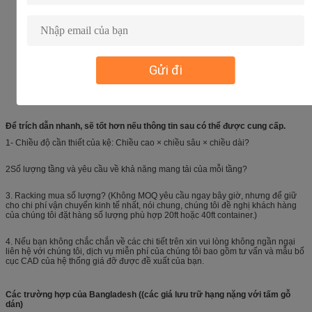
Gửi đi
Để trích dẫn nhanh, sẽ tốt hơn nếu thông tin sau có thể được cung cấp.
1- Chiều độ cần thiết của kệ: Chiều cao × chiều sâu × chiều dài?
2Số lượng tầng và yêu cầu về khả năng mang tải của mỗi tầng?
3. Racking mua số lượng? (Không MOQ yêu cầu ngay bây giờ, nhưng để giữ
cho chi phí vận chuyển kinh tế nhất, nói chung, chúng tôi đề nghị khách hàng
của chúng tôi đặt hàng số lượng phù hợp 20ft hoặc 40ft container.)
4. Nếu bạn không chắc chắn về các chi tiết trên xin vui lòng không ngần ngại
liên hệ với chúng tôi, dịch vụ miễn phí của chúng tôi bao gồm tư vấn và mẫu bố
cục CAD của hệ thống giá đỡ được đề xuất của bạn.
Các trường hợp của Bangladesh ((các giá lưu trữ hạng nặng với tấm gỗ
dán)