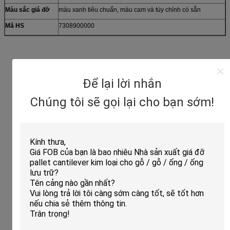
Màu sắc giá đỡ
màu xanh tiêu chuẩn, màu cam và tùy chỉnh có sẵn
Mã HS
7308900000
Để lại lời nhắn
Chúng tôi sẽ gọi lại cho bạn sớm!