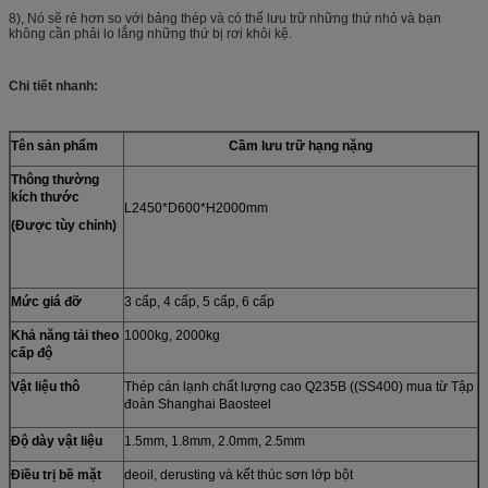
8), Nó sẽ rẻ hơn so với bảng thép và có thể lưu trữ những thứ nhỏ và bạn
không cần phải lo lắng những thứ bị rơi khỏi kệ.
Chi tiết nhanh:
Tên sản phẩm
Cầm lưu trữ hạng nặng
Thông thường
kích thước
L2450*D600*H2000mm
(Được tùy chỉnh)
Mức giá đỡ
3 cấp, 4 cấp, 5 cấp, 6 cấp
Khả năng tải theo
1000kg, 2000kg
cấp độ
Vật liệu thô
Thép cán lạnh chất lượng cao Q235B ((SS400) mua từ Tập
đoàn Shanghai Baosteel
Độ dày vật liệu
1.5mm, 1.8mm, 2.0mm, 2.5mm
Điều trị bề mặt
deoil, derusting và kết thúc sơn lớp bột