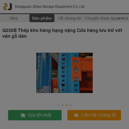
Dongguan Zhijia Storage Equipment Co.,Ltd.
Nhà
Sản phẩm
Về chúng tôi
Chuyến tham quan nhà
>>
Q235B Thép kho hàng hạng nặng Cửa hàng lưu trữ với
ván gỗ dán
Giá tốt nhất
Liên hệ chúng tôi