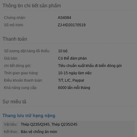
Thông tin chi tiết sản phẩm
Chứng nhận:
AS4084
Số mô hình:
ZJ-HD20170519
Thanh toán
Số lượng đặt hàng tối thiểu:
10 bộ
Giá bán:
Có thể đàm phán
chi tiết đóng gói:
Tiêu chuẩn xuất khẩu đi biển đóng gói
Thời gian giao hàng:
10-15 ngày làm việc
Điều khoản thanh toán:
T/T, L/C, Paypal
Khả năng cung cấp:
6000 tấn mỗi tháng
Sự miêu tả
Thang lưu trữ hạng nặng
Vật liệu:
Thép Q235/Q345, Thép Q235/245
Kết thúc.:
Bảo vệ chống ăn mòn