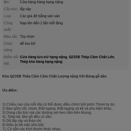
tên:
Cửa hàng hàng hạng nặng
Cấu trúc:
lắp ráp
Loại:
Các giá đỡ bằng ván ván
Công
Nạp lên đến 2 tấn mỗi tầng
suất:
Màu sắc:
Tùy chọn
Chức
để lưu trữ
năng:
Cửa hàng lưu trữ hạng nặng
Q235B Thép Cầm Chất Lớn
Điểm nổi
,
,
Thép kho hàng hạng nặng
bật:
Kho Q235B Thép Cầm Cầm Chất Lượng nặng Với Bảng gỗ dán
Ưu điểm:
1) Chiều cao của mỗi lớp có thể được điều chỉnh bởi pitch 75mm tự do;
2) Bao gồm cột, chùm, thắt ngang, thắt ngang và kệ và phụ kiện khác;
3) Dùng cấu trúc mà các đường sợi treo cắm trên khung;
4), Thép kệ, tấm gỗ đều có sẵn;
5) Dễ lắp ráp và tháo rời;
6) Điều trị bề mặt: phủ bột;
7), Có sẵn các kích thước khác nhau;