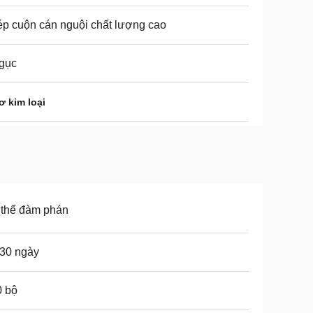
p cuộn cán nguội chất lượng cao
gục
ơ kim loại
 thể đàm phán
30 ngày
0 bộ