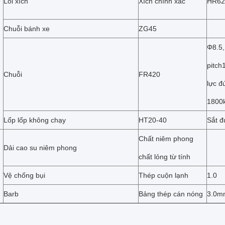
Lối xích
Xích chính xác
HR62
Chuỗi bánh xe
ZG45
Φ8.5,
pitch
Chuỗi
FR420
lực đ
1800
Lốp lốp không chạy
HT20-40
Sắt đ
Chất niêm phong
Dải cao su niêm phong
chất lỏng từ tính
Vệ chống bụi
Thép cuộn lạnh
1.0
Barb
Bảng thép cán nóng
3.0m