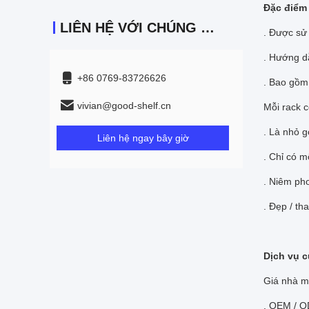
Đặc điểm
LIÊN HỆ VỚI CHÚNG TÔI
. Được sử 
. Hướng d
+86 0769-83726626
. Bao gồm 
vivian@good-shelf.cn
Mỗi rack có
. Là nhỏ 
Liên hệ ngay bây giờ
. Chỉ có m
. Niêm ph
. Đẹp / tha
Dịch vụ c
Giá nhà m
. OEM / O