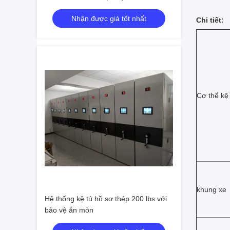
Protection Shelf System
Nhận được giá tốt nhất
Chi tiết:
Cơ thể kệ
khung xe
Hệ thống kệ tủ hồ sơ thép 200 lbs với
bảo vệ ăn mòn