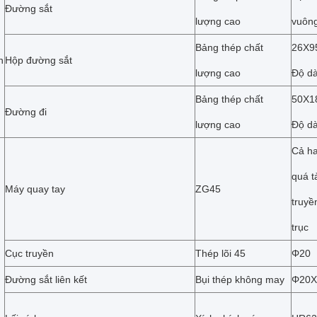
Đường sắt
lượng cao
vuông
Bảng thép chất
26X
n
Hộp đường sắt
lượng cao
Độ dà
Bảng thép chất
50X1
Đường đi
lượng cao
Độ dà
Cả h
quá t
Máy quay tay
ZG45
truyề
trục
Cục truyền
Thép lõi 45
Φ20
Đường sắt liên kết
Bụi thép không may
Φ20X