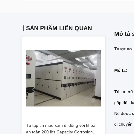
SẢN PHẨM LIÊN QUAN
Mô tả 
Trượt cơ 
Mô tả:
Tủ lưu trữ
gấp đôi du
Nó được sử
di chuyển 
Tủ tập tin màu xám di động với khóa
an toàn 200 lbs Capacity Corrosion