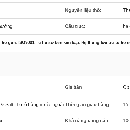
Nguyên liệu thô:
Thé
thường
Cấu trúc:
hạ 
,
,
 nhỏ gọn
ISO9001 Tủ hồ sơ bên kim loại
Hệ thống lưu trữ tủ hồ s
Giá bán
Có
 & Saft cho lô hàng nước ngoài
Thời gian giao hàng
15-
on
Khả năng cung cấp
10