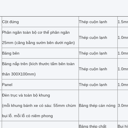
Cột đứng
Thép cuộn lạnh
1.5m
Phân ngăn toàn bộ cơ thể phân ngăn
Thép cuộn lạnh
1.0m
25mm (căng bằng sườn bên dưới ngăn)
Bảng bên
Thép cuộn lạnh
1.0m
Bảng nắp trên (kích thước tấm bên toàn
Thép cuộn lạnh
1.0m
thân 300X100mm)
Panel
Thép cuộn lạnh
1.0m
Đèn trục và toàn bộ khung
(mỗi khung bánh xe có sáu: 55mm chùm
Bảng thép cán nóng
3.0m
bụi lỗ. mỗi lỗ có niêm phong
Bảng thép chất
Bụi h