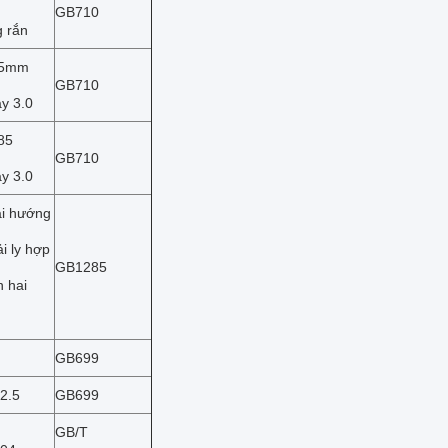
GB710
 rắn
95mm
GB710
y 3.0
85
GB710
y 3.0
ai hướng
ải ly hợp
GB1285
n hai
GB699
2.5
GB699
GB/T