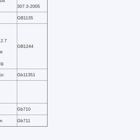
04
307.3-2005
GB1135
12.7
GB1244
ứt
kg
úc
Gb11351
Gb710
m
Gb711