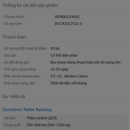
Thông tin chi tiết sản phẩm
Chứng nhận:
ISO9001/14001
Số mô hình:
W-CR2017522-3
Thanh toán
Số lượng đặt hàng tối thiểu:
20 bộ
Giá bán:
Có thể đàm phán
chi tiết đóng gói:
Bọc trong màng nhựa hoặc với số lượng lớn.
Thời gian giao hàng:
15-20 ngày
Điều khoản thanh toán:
T/T, L/C, Western Union
Khả năng cung cấp:
3500 tấn/tấn mỗi tháng
Sự miêu tả
Cantilever Pallet Racking
Vật liệu:
Thép cacbon Q235
Công suất:
250~800 lbs (500~1500 kg)