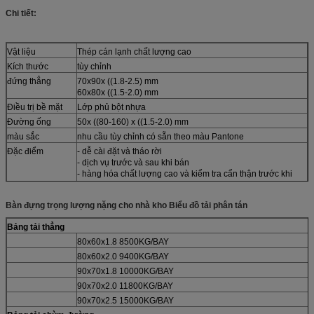
Chi tiết:
Vật liệu
Thép cán lạnh chất lượng cao
Kích thước
tùy chỉnh
đứng thẳng
70x90x ((1.8-2.5) mm
60x80x ((1.5-2.0) mm
Điều trị bề mặt
Lớp phủ bột nhựa
Đường ống
50x ((80-160) x ((1.5-2.0) mm
màu sắc
nhu cầu tùy chỉnh có sẵn theo màu Pantone
Đặc điểm
- dễ cài đặt và tháo rời
- dịch vụ trước và sau khi bán
- hàng hóa chất lượng cao và kiểm tra cẩn thận trước khi
giao hàng
- Chuyên nghiệp và giao hàng đúng giờ
Bàn đựng trọng lượng nặng cho nhà kho Biểu đồ tải phân tán
gói
gói riêng biệt, truss, kệ và cột thẳng đứng bọc bằng phim
bong bóng cho vận chuyển đường dài.
Bảng tải thẳng
80x60x1.8 8500KG/BAY
80x60x2.0 9400KG/BAY
90x70x1.8 10000KG/BAY
90x70x2.0 11800KG/BAY
90x70x2.5 15000KG/BAY