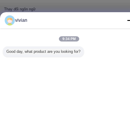
hàng
Thay đổi ngôn ngữ
Vietnamese
vivian
9:34 PM
Nhà
|
Về chúng tôi
|
Liên hệ với chúng tôi
|
Sơ đồ trang web
|
Chính sách bảo
mật
Good day, what product are you looking for?
Xem máy tính
Copyright © 2017 - 2026 Dongguan Zhijia Storage Equipment Co.,Ltd..
All rights reserved.