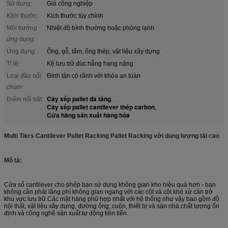
Sử dụng:
Giá công nghiệp
Kích thước:
Kích thước tùy chỉnh
Môi trường
Nhiệt độ bình thường hoặc phòng lạnh
ứng dụng:
Ứng dụng:
Ống, gỗ, tấm, ống thép, vật liệu xây dựng
Tỉ lệ:
Kệ lưu trữ đúc hẫng hạng nặng
Loại đầu nối
Đinh tán có rãnh với khóa an toàn
chùm:
Cây xếp pallet đa tầng
Điểm nổi bật:
,
Cây xếp pallet cantilever thép carbon
,
Cửa hàng sản xuất hàng hóa
Multi Tiers Cantilever Pallet Racking Pallet Racking với dung lượng tải cao
Mô tả:
Cửa sổ cantilever cho phép bạn sử dụng không gian kho hiệu quả hơn - bạn
không cần phải lãng phí không gian ngang với các cột và cột khó xử cản trở
khu vực lưu trữ.Các mặt hàng phù hợp nhất với hệ thống như vậy bao gồm đồ
nội thất, vật liệu xây dựng, đường ống, cuộn, thiết bị và sàn nhà.chất lượng ổn
định và công nghệ sản xuất tự động tiên tiến.