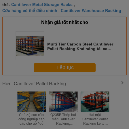
Cantilever Metal Storage Racks
thẻ:
,
Cửa hàng có thể điều chỉnh
Cantilever Warehouse Racking
,
Nhận giá tốt nhất cho
Multi Tier Carbon Steel Cantilever
Pallet Racking Khả năng tải cao
cho công nghiệp
Tiếp tục
Cantilever Pallet Racking
Hơn
Chế độ cao cấp
Q235B Thép hai
Hai mặt
Bột p
công nghiệp cao
mặt Cantilever
Cantilever Pallet
Cantileve
cấp cho gỗ / gỗ
Racking,
Racking kệ tùy
Cach
Cantilever gỗ kho
chỉnh kích thước
Cantileve