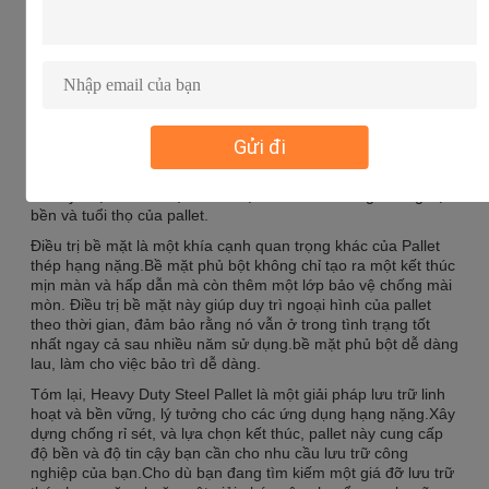
nhất ngay cả trong môi trường khó khăn.Độ bền này làm cho
Heavy Duty Steel Pallet một giải pháp lưu trữ đáng tin cậy và
lâu dài.
Khi nói đến các tùy chọn hoàn thiện, Heavy Duty Steel Pallet
cung cấp hai lựa chọn: phủ bột hoặc kẽm.Phần kết thúc phủ
bột tạo ra bề mặt mịn màng và bền, chống trầy xước và ăn
mònKết thúc này không chỉ làm tăng sự xuất hiện của pallet
Gửi đi
mà còn thêm một lớp bảo vệ bổ sung.làm cho nó lý tưởng
cho việc sử dụng ngoài trời hoặc môi trường có độ ẩm caoCả
hai tùy chọn hoàn thiện đều được thiết kế để tăng cường độ
bền và tuổi thọ của pallet.
Điều trị bề mặt là một khía cạnh quan trọng khác của Pallet
thép hạng nặng.Bề mặt phủ bột không chỉ tạo ra một kết thúc
mịn màn và hấp dẫn mà còn thêm một lớp bảo vệ chống mài
mòn. Điều trị bề mặt này giúp duy trì ngoại hình của pallet
theo thời gian, đảm bảo rằng nó vẫn ở trong tình trạng tốt
nhất ngay cả sau nhiều năm sử dụng.bề mặt phủ bột dễ dàng
lau, làm cho việc bảo trì dễ dàng.
Tóm lại, Heavy Duty Steel Pallet là một giải pháp lưu trữ linh
hoạt và bền vững, lý tưởng cho các ứng dụng hạng nặng.Xây
dựng chống rỉ sét, và lựa chọn kết thúc, pallet này cung cấp
độ bền và độ tin cậy bạn cần cho nhu cầu lưu trữ công
nghiệp của bạn.Cho dù bạn đang tìm kiếm một giá đỡ lưu trữ