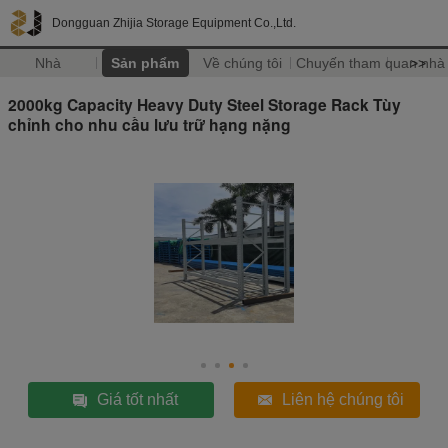
Dongguan Zhijia Storage Equipment Co.,Ltd.
Nhà
Sản phẩm
Về chúng tôi
Chuyến tham quan nhà
>>
2000kg Capacity Heavy Duty Steel Storage Rack Tùy
chỉnh cho nhu cầu lưu trữ hạng nặng
Giá tốt nhất
Liên hệ chúng tôi