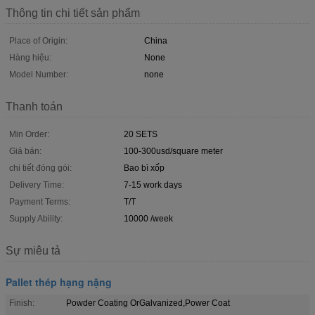
Thông tin chi tiết sản phẩm
Place of Origin:
China
Hàng hiệu:
None
Model Number:
none
Thanh toán
Min Order:
20 SETS
Giá bán:
100-300usd/square meter
chi tiết đóng gói:
Bao bì xốp
Delivery Time:
7-15 work days
Payment Terms:
T/T
Supply Ability:
10000 /week
Sự miêu tả
Pallet thép hạng nặng
Finish:
Powder Coating OrGalvanized,Power Coat