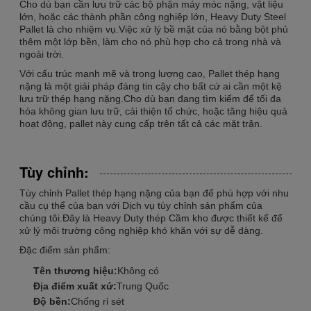
Cho dù bạn cần lưu trữ các bộ phận máy móc nặng, vật liệu
lớn, hoặc các thành phần công nghiệp lớn, Heavy Duty Steel
Pallet là cho nhiệm vụ.Việc xử lý bề mặt của nó bằng bột phủ
thêm một lớp bền, làm cho nó phù hợp cho cả trong nhà và
ngoài trời.
Với cấu trúc mạnh mẽ và trọng lượng cao, Pallet thép hạng
nặng là một giải pháp đáng tin cậy cho bất cứ ai cần một kệ
lưu trữ thép hạng nặng.Cho dù bạn đang tìm kiếm để tối đa
hóa không gian lưu trữ, cải thiện tổ chức, hoặc tăng hiệu quả
hoạt động, pallet này cung cấp trên tất cả các mặt trận.
Tùy chỉnh:
Tùy chỉnh Pallet thép hạng nặng của bạn để phù hợp với nhu
cầu cụ thể của bạn với Dịch vụ tùy chỉnh sản phẩm của
chúng tôi.Đây là Heavy Duty thép Cầm kho được thiết kế để
xử lý môi trường công nghiệp khó khăn với sự dễ dàng.
Đặc điểm sản phẩm:
Tên thương hiệu:
Không có
Địa điểm xuất xứ:
Trung Quốc
Độ bền:
Chống rỉ sét