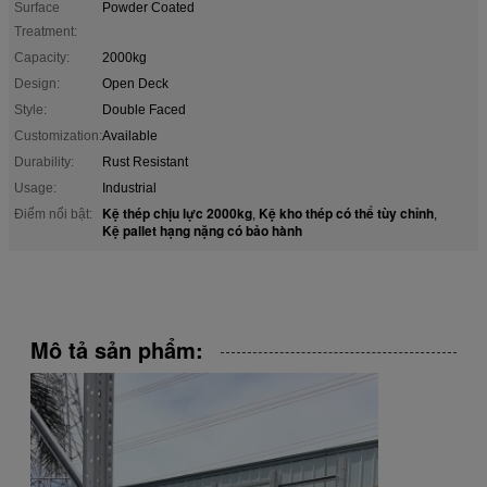
Surface
Powder Coated
Treatment:
Capacity:
2000kg
Design:
Open Deck
Style:
Double Faced
Customization:
Available
Durability:
Rust Resistant
Usage:
Industrial
Kệ thép chịu lực 2000kg
Kệ kho thép có thể tùy chỉnh
Điểm nổi bật:
,
,
Kệ pallet hạng nặng có bảo hành
Mô tả sản phẩm: