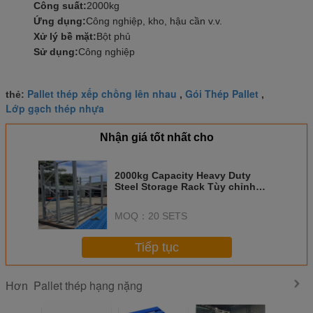
Công suất:
2000kg
Ứng dụng:
Công nghiệp, kho, hậu cần v.v.
Xử lý bề mặt:
Bột phủ
Sử dụng:
Công nghiệp
Pallet thép xếp chồng lên nhau
Gói Thép Pallet
thẻ:
,
,
Lớp gạch thép nhựa
Nhận giá tốt nhất cho
2000kg Capacity Heavy Duty
Steel Storage Rack Tùy chỉnh
cho nhu cầu lưu trữ hạng nặng
MOQ：
20 SETS
Tiếp tục
Pallet thép hạng nặng
Hơn