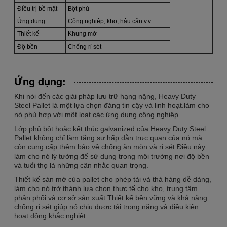
Điều trị bề mặt
Bột phủ
Ứng dụng
Công nghiệp, kho, hậu cần v.v.
Thiết kế
Khung mở
Độ bền
Chống rỉ sét
Ứng dụng:
Khi nói đến các giải pháp lưu trữ hạng nặng, Heavy Duty
Steel Pallet là một lựa chọn đáng tin cậy và linh hoạt.làm cho
nó phù hợp với một loạt các ứng dụng công nghiệp.
Lớp phủ bột hoặc kết thúc galvanized của Heavy Duty Steel
Pallet không chỉ làm tăng sự hấp dẫn trực quan của nó mà
còn cung cấp thêm bảo vệ chống ăn mòn và rỉ sét.Điều này
làm cho nó lý tưởng để sử dụng trong môi trường nơi độ bền
và tuổi thọ là những cân nhắc quan trọng.
Thiết kế sàn mở của pallet cho phép tải và thả hàng dễ dàng,
làm cho nó trở thành lựa chọn thực tế cho kho, trung tâm
phân phối và cơ sở sản xuất.Thiết kế bền vững và khả năng
chống rỉ sét giúp nó chịu được tải trọng nặng và điều kiện
hoạt động khắc nghiệt.